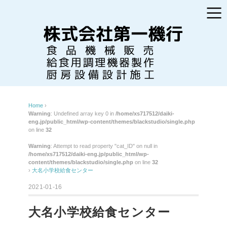
Home
›
Warning
: Undefined array key 0 in
/home/xs717512/daiki-
eng.jp/public_html/wp-content/themes/blackstudio/single.php
on line
32
Warning
: Attempt to read property "cat_ID" on null in
/home/xs717512/daiki-eng.jp/public_html/wp-
content/themes/blackstudio/single.php
on line
32
›
大名小学校給食センター
2021-01-16
大名小学校給食センター