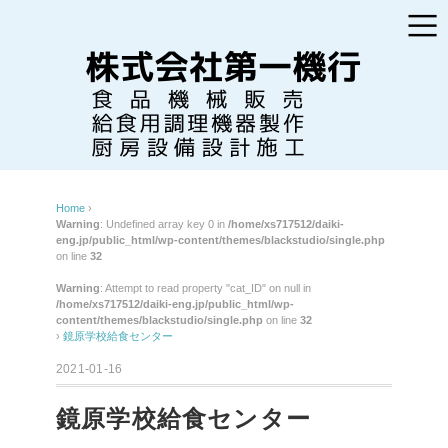
Home
›
Warning
: Undefined array key 0 in
/home/xs717512/daiki-
eng.jp/public_html/wp-content/themes/blackstudio/single.php
on line
32
Warning
: Attempt to read property "cat_ID" on null in
/home/xs717512/daiki-eng.jp/public_html/wp-
content/themes/blackstudio/single.php
on line
32
›
鏡原学校給食センター
2021-01-16
鏡原学校給食センター