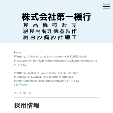
Home
›
Warning
: Undefined array key 0 in
/home/xs717512/daiki-
eng.jp/public_html/wp-content/themes/blackstudio/single.php
on line
32
Warning
: Attempt to read property "cat_ID" on null in
/home/xs717512/daiki-eng.jp/public_html/wp-
content/themes/blackstudio/single.php
on line
32
›
採用情報
2021-10-18
採用情報