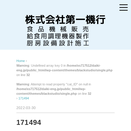
Home
›
Warning
: Undefined array key 0 in
/home/xs717512/daiki-
eng.jp/public_html/wp-content/themes/blackstudio/single.php
on line
32
Warning
: Attempt to read property "cat_ID" on null in
/home/xs717512/daiki-eng.jp/public_html/wp-
content/themes/blackstudio/single.php
on line
32
›
171494
2022-03-30
171494